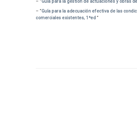
– “
Guía para la gestión de actuaciones y obras d
– “
Guía para la adecuación efectiva de las condi
comerciales existentes, 1ªed
”