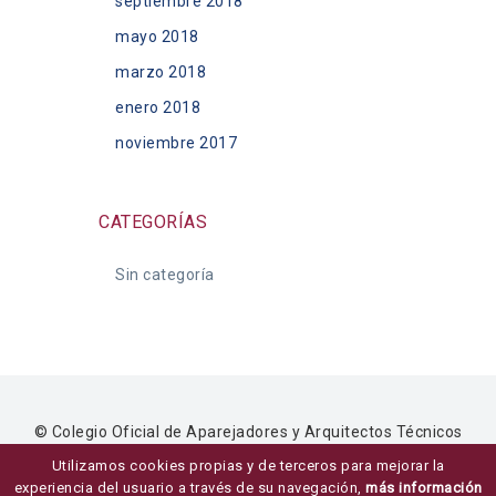
septiembre 2018
mayo 2018
marzo 2018
enero 2018
noviembre 2017
CATEGORÍAS
Sin categoría
© Colegio Oficial de Aparejadores y Arquitectos Técnicos
de Ávila ·
Aviso legal
,
privacidad
y
uso de cookies
·
Diseño
Utilizamos cookies propias y de terceros para mejorar la
Ziddea
experiencia del usuario a través de su navegación,
más información