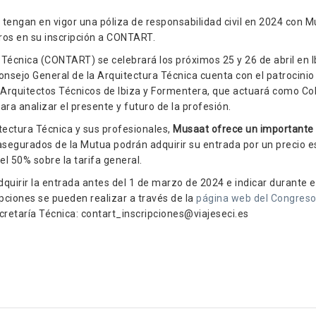
 tengan en vigor una póliza de responsabilidad civil en 2024 con M
ros en su inscripción a CONTART.
 Técnica (CONTART) se celebrará los próximos 25 y 26 de abril en I
nsejo General de la Arquitectura Técnica cuenta con el patrocinio
 Arquitectos Técnicos de Ibiza y Formentera, que actuará como Co
para analizar el presente y futuro de la profesión.
ectura Técnica y sus profesionales,
Musaat ofrece un importante
 asegurados de la Mutua podrán adquirir su entrada por un precio e
l 50% sobre la tarifa general.
quirir la entrada antes del 1 de marzo de 2024 e indicar durante e
ipciones se pueden realizar a través de la
página web del Congres
ecretaría Técnica: contart_inscripciones@viajeseci.es