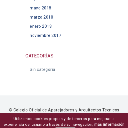
mayo 2018
marzo 2018
enero 2018
noviembre 2017
CATEGORÍAS
Sin categoría
© Colegio Oficial de Aparejadores y Arquitectos Técnicos
de Ávila ·
Aviso legal
,
privacidad
y
uso de cookies
·
Diseño
Utilizamos cookies propias y de terceros para mejorar la
Ziddea
experiencia del usuario a través de su navegación,
más información