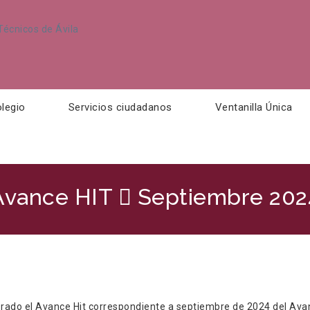
legio
Servicios ciudadanos
Ventanilla Única
Avance HIT  Septiembre 202
orado el Avance Hit correspondiente a septiembre de 2024 del Ava